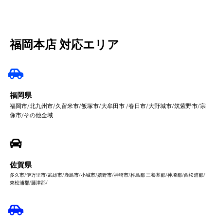
福岡本店 対応エリア
福岡県
福岡市/北九州市/久留米市/飯塚市/大牟田市 /春日市/大野城市/筑紫野市/宗
像市/その他全域
佐賀県
多久市/伊万里市/武雄市/鹿島市/小城市/嬉野市/神埼市/杵島郡 三養基郡/神埼郡/西松浦郡/
東松浦郡/藤津郡/