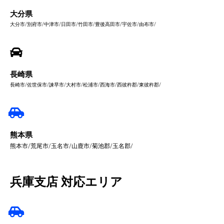
大分県
大分市/別府市/中津市/日田市/竹田市/豊後高田市/宇佐市/由布市/
長崎県
長崎市/佐世保市/諫早市/大村市/松浦市/西海市/西彼杵郡/東彼杵郡/
熊本県
熊本市/荒尾市/玉名市/山鹿市/菊池郡/玉名郡/
兵庫支店 対応エリア