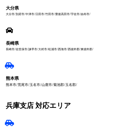
大分県
大分市/別府市/中津市/日田市/竹田市/豊後高田市/宇佐市/由布市/
長崎県
長崎市/佐世保市/諫早市/大村市/松浦市/西海市/西彼杵郡/東彼杵郡/
熊本県
熊本市/荒尾市/玉名市/山鹿市/菊池郡/玉名郡/
兵庫支店 対応エリア