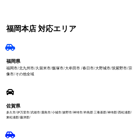
福岡本店 対応エリア
福岡県
福岡市/北九州市/久留米市/飯塚市/大牟田市 /春日市/大野城市/筑紫野市/宗
像市/その他全域
佐賀県
多久市/伊万里市/武雄市/鹿島市/小城市/嬉野市/神埼市/杵島郡 三養基郡/神埼郡/西松浦郡/
東松浦郡/藤津郡/