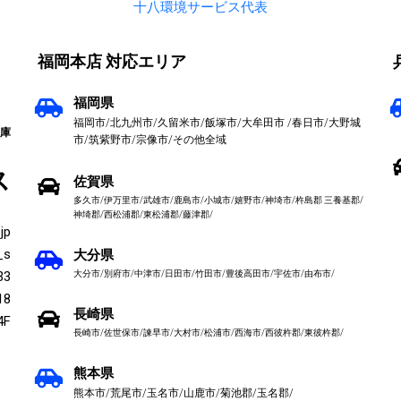
十八環境サービス代表
福岡本店 対応エリア
福岡県
福岡市/北九州市/久留米市/飯塚市/大牟田市 /春日市/大野城
兵庫
市/筑紫野市/宗像市/その他全域
ス
佐賀県
多久市/伊万里市/武雄市/鹿島市/小城市/嬉野市/神埼市/杵島郡 三養基郡/
神埼郡/西松浦郡/東松浦郡/藤津郡/
jp
_s
大分県
33
大分市/別府市/中津市/日田市/竹田市/豊後高田市/宇佐市/由布市/
18
長崎県
F
長崎市/佐世保市/諫早市/大村市/松浦市/西海市/西彼杵郡/東彼杵郡/
熊本県
熊本市/荒尾市/玉名市/山鹿市/菊池郡/玉名郡/