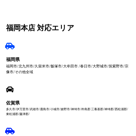
福岡本店 対応エリア
福岡県
福岡市/北九州市/久留米市/飯塚市/大牟田市 /春日市/大野城市/筑紫野市/宗
像市/その他全域
佐賀県
多久市/伊万里市/武雄市/鹿島市/小城市/嬉野市/神埼市/杵島郡 三養基郡/神埼郡/西松浦郡/
東松浦郡/藤津郡/