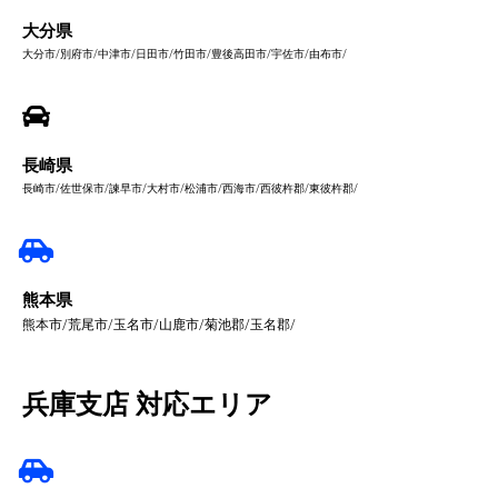
大分県
大分市/別府市/中津市/日田市/竹田市/豊後高田市/宇佐市/由布市/
長崎県
長崎市/佐世保市/諫早市/大村市/松浦市/西海市/西彼杵郡/東彼杵郡/
熊本県
熊本市/荒尾市/玉名市/山鹿市/菊池郡/玉名郡/
兵庫支店 対応エリア