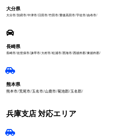
大分県
大分市/別府市/中津市/日田市/竹田市/豊後高田市/宇佐市/由布市/
長崎県
長崎市/佐世保市/諫早市/大村市/松浦市/西海市/西彼杵郡/東彼杵郡/
熊本県
熊本市/荒尾市/玉名市/山鹿市/菊池郡/玉名郡/
兵庫支店 対応エリア