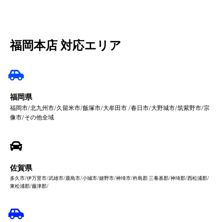
福岡本店 対応エリア
福岡県
福岡市/北九州市/久留米市/飯塚市/大牟田市 /春日市/大野城市/筑紫野市/宗
像市/その他全域
佐賀県
多久市/伊万里市/武雄市/鹿島市/小城市/嬉野市/神埼市/杵島郡 三養基郡/神埼郡/西松浦郡/
東松浦郡/藤津郡/