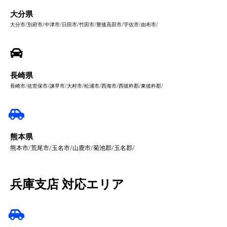
大分県
大分市/別府市/中津市/日田市/竹田市/豊後高田市/宇佐市/由布市/
長崎県
長崎市/佐世保市/諫早市/大村市/松浦市/西海市/西彼杵郡/東彼杵郡/
熊本県
熊本市/荒尾市/玉名市/山鹿市/菊池郡/玉名郡/
兵庫支店 対応エリア