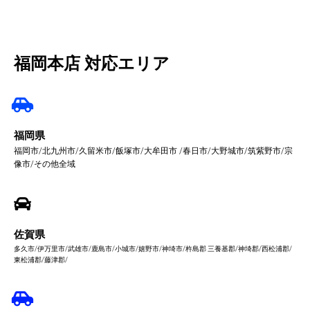
福岡本店 対応エリア
福岡県
福岡市/北九州市/久留米市/飯塚市/大牟田市 /春日市/大野城市/筑紫野市/宗
像市/その他全域
佐賀県
多久市/伊万里市/武雄市/鹿島市/小城市/嬉野市/神埼市/杵島郡 三養基郡/神埼郡/西松浦郡/
東松浦郡/藤津郡/