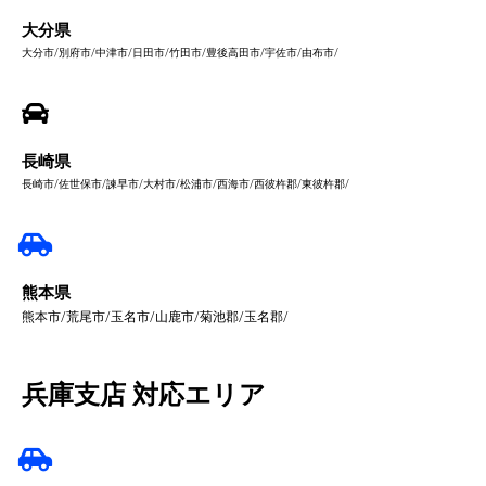
大分県
大分市/別府市/中津市/日田市/竹田市/豊後高田市/宇佐市/由布市/
長崎県
長崎市/佐世保市/諫早市/大村市/松浦市/西海市/西彼杵郡/東彼杵郡/
熊本県
熊本市/荒尾市/玉名市/山鹿市/菊池郡/玉名郡/
兵庫支店 対応エリア