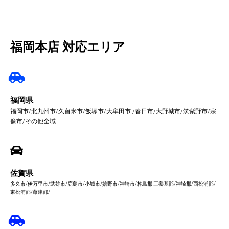
福岡本店 対応エリア
福岡県
福岡市/北九州市/久留米市/飯塚市/大牟田市 /春日市/大野城市/筑紫野市/宗
像市/その他全域
佐賀県
多久市/伊万里市/武雄市/鹿島市/小城市/嬉野市/神埼市/杵島郡 三養基郡/神埼郡/西松浦郡/
東松浦郡/藤津郡/