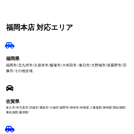
福岡本店 対応エリア
福岡県
福岡市/北九州市/久留米市/飯塚市/大牟田市 /春日市/大野城市/筑紫野市/宗
像市/その他全域
佐賀県
多久市/伊万里市/武雄市/鹿島市/小城市/嬉野市/神埼市/杵島郡 三養基郡/神埼郡/西松浦郡/
東松浦郡/藤津郡/