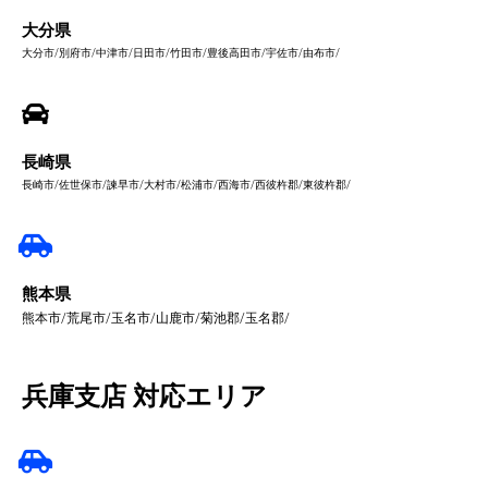
大分県
大分市/別府市/中津市/日田市/竹田市/豊後高田市/宇佐市/由布市/
長崎県
長崎市/佐世保市/諫早市/大村市/松浦市/西海市/西彼杵郡/東彼杵郡/
熊本県
熊本市/荒尾市/玉名市/山鹿市/菊池郡/玉名郡/
兵庫支店 対応エリア