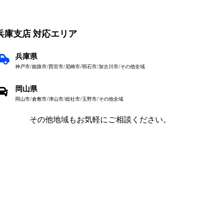
兵庫支店 対応エリア
兵庫県
神戸市/姫路市/西宮市/尼崎市/明石市/加古川市/その他全域
岡山県
岡山市/倉敷市/津山市/総社市/玉野市/その他全域
その他地域もお気軽にご相談ください。