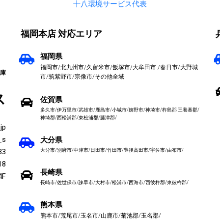
十八環境サービス代表
福岡本店 対応エリア
福岡県
福岡市/北九州市/久留米市/飯塚市/大牟田市 /春日市/大野城
兵庫
市/筑紫野市/宗像市/その他全域
ス
佐賀県
多久市/伊万里市/武雄市/鹿島市/小城市/嬉野市/神埼市/杵島郡 三養基郡/
神埼郡/西松浦郡/東松浦郡/藤津郡/
jp
_s
大分県
33
大分市/別府市/中津市/日田市/竹田市/豊後高田市/宇佐市/由布市/
18
長崎県
F
長崎市/佐世保市/諫早市/大村市/松浦市/西海市/西彼杵郡/東彼杵郡/
熊本県
熊本市/荒尾市/玉名市/山鹿市/菊池郡/玉名郡/