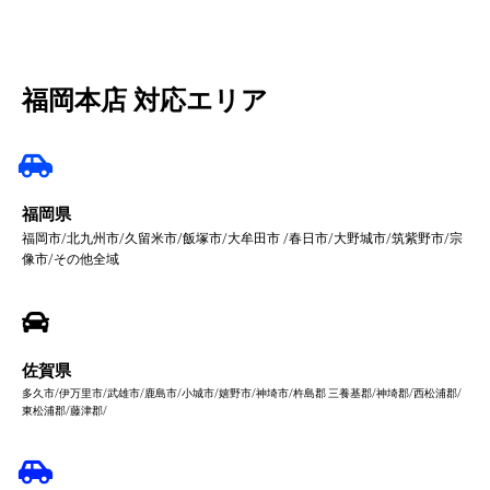
福岡本店 対応エリア
福岡県
福岡市/北九州市/久留米市/飯塚市/大牟田市 /春日市/大野城市/筑紫野市/宗
像市/その他全域
佐賀県
多久市/伊万里市/武雄市/鹿島市/小城市/嬉野市/神埼市/杵島郡 三養基郡/神埼郡/西松浦郡/
東松浦郡/藤津郡/