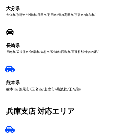
大分県
大分市/別府市/中津市/日田市/竹田市/豊後高田市/宇佐市/由布市/
長崎県
長崎市/佐世保市/諫早市/大村市/松浦市/西海市/西彼杵郡/東彼杵郡/
熊本県
熊本市/荒尾市/玉名市/山鹿市/菊池郡/玉名郡/
兵庫支店 対応エリア