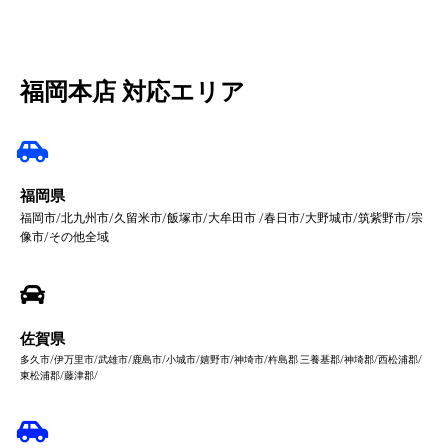
福岡本店 対応エリア
福岡県
福岡市/北九州市/久留米市/飯塚市/大牟田市 /春日市/大野城市/筑紫野市/宗
像市/その他全域
佐賀県
多久市/伊万里市/武雄市/鹿島市/小城市/嬉野市/神埼市/杵島郡 三養基郡/神埼郡/西松浦郡/
東松浦郡/藤津郡/