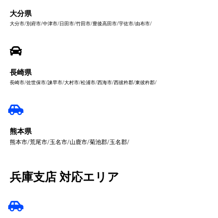
大分県
大分市/別府市/中津市/日田市/竹田市/豊後高田市/宇佐市/由布市/
長崎県
長崎市/佐世保市/諫早市/大村市/松浦市/西海市/西彼杵郡/東彼杵郡/
熊本県
熊本市/荒尾市/玉名市/山鹿市/菊池郡/玉名郡/
兵庫支店 対応エリア